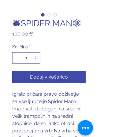
🕷️SPIDER MAN🕸️
Price
100,00 €
Količina
*
Dodaj v košarico
Igralo pričara pravo doživetje 
za vse ljubitelje Spider Mana. 
Ima z velik tobogan, na sredini 
velik trampolin in na sredini 
stopnice, da se lahko otroci 
povzpnejo na vrh. Na vrhu so 