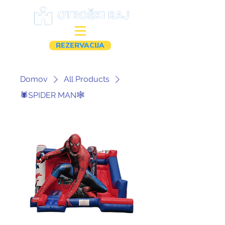
REZERVACIJA
Domov
All Products
🕷️SPIDER MAN🕸️